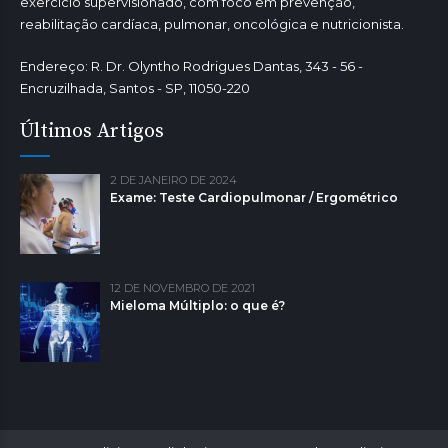
exercício supervisionado, com foco em prevenção,
reabilitação cardíaca, pulmonar, oncológica e nutricionista.
Endereço: R. Dr. Olyntho Rodrigues Dantas, 343 - 56 -
Encruzilhada, Santos - SP, 11050-220
Últimos Artigos
2 DE JANEIRO DE 2024
Exame: Teste Cardiopulmonar / Ergométrico
12 DE NOVEMBRO DE 2021
Mieloma Múltiplo: o que é?