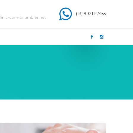
(13) 99211-7455
inic-com-br.umbler.net