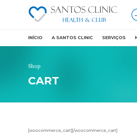
INÍCIO
A SANTOS CLINIC
SERVIÇOS
Shop
CART
[woocommerce_cart][/woocommerce_cart]