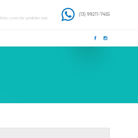
(13) 99211-7455
inic-com-br.umbler.net