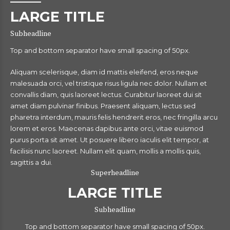
LARGE TITLE
Subheadline
Top and bottom separator have small spacing of 50px.
Aliquam scelerisque, diam id mattis eleifend, eros neque
malesuada orci, vel tristique risus ligula nec dolor. Nullam et
convallis diam, quis laoreet lectus. Curabitur laoreet dui sit
amet diam pulvinar finibus. Praesent aliquam, lectus sed
pharetra interdum, mauris felis hendrerit eros, nec fringilla arcu
lorem et eros. Maecenas dapibus ante orci, vitae euismod
purus porta sit amet. Ut posuere libero iaculis elit tempor, at
facilisis nunc laoreet. Nullam elit quam, mollis a mollis quis,
sagittis a dui.
Superheadline
LARGE TITLE
Subheadline
Top and bottom separator have small spacing of 50px.