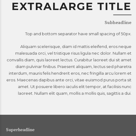
EXTRALARGE TITLE
Subheadline
Top and bottom separator have small spacing of 50px.
Aliquam scelerisque, diam id mattis eleifend, eros neque
malesuada orci, vel tristique risus ligula nec dolor. Nullam et
convallis diam, quis laoreet lectus. Curabitur laoreet dui sit amet
diam pulvinar finibus. Praesent aliquam, lectus sed pharetra
interdum, mauris felis hendrerit eros, nec fringilla arcu lorem et
eros. Maecenas dapibus ante orci, vitae euismod purus porta sit
amet. Ut posuere libero iaculis elit tempor, at facilisis nunc
laoreet. Nullam elit quam, mollis a mollis quis, sagittis a dui.
Superheadline