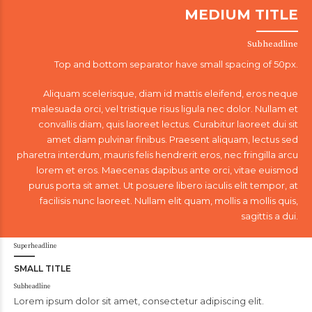
MEDIUM TITLE
Subheadline
Top and bottom separator have small spacing of 50px.
Aliquam scelerisque, diam id mattis eleifend, eros neque
malesuada orci, vel tristique risus ligula nec dolor. Nullam et
convallis diam, quis laoreet lectus. Curabitur laoreet dui sit
amet diam pulvinar finibus. Praesent aliquam, lectus sed
pharetra interdum, mauris felis hendrerit eros, nec fringilla arcu
lorem et eros. Maecenas dapibus ante orci, vitae euismod
purus porta sit amet. Ut posuere libero iaculis elit tempor, at
facilisis nunc laoreet. Nullam elit quam, mollis a mollis quis,
sagittis a dui.
Superheadline
SMALL TITLE
Subheadline
Lorem ipsum dolor sit amet, consectetur adipiscing elit.