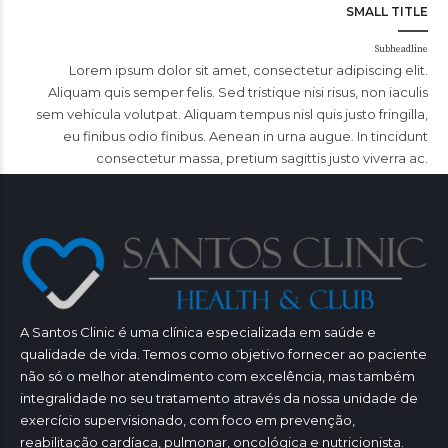
SMALL TITLE
Subheadline
Lorem ipsum dolor sit amet, consectetur adipiscing elit.
Aliquam quis semper felis. Sed tristique nisi risus, non iaculis
sem vehicula volutpat. Aliquam tempus nisl quis justo fringilla,
eu finibus odio finibus. Aenean in urna augue. In tincidunt
consectetur massa, pretium sagittis justo viverra ac.
A Santos Clinic é uma clínica especializada em saúde e
qualidade de vida. Temos como objetivo fornecer ao paciente
não só o melhor atendimento com excelência, mas também
integralidade no seu tratamento através da nossa unidade de
exercício supervisionado, com foco em prevenção,
reabilitação cardíaca, pulmonar, oncológica e nutricionista.