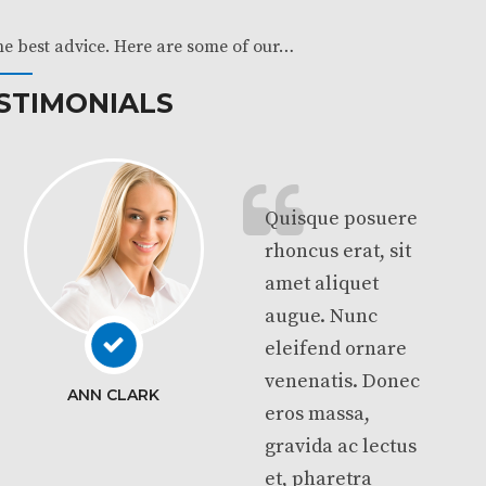
the best advice. Here are some of our…
STIMONIALS
Quisque posuere
rhoncus erat, sit
amet aliquet
augue. Nunc
eleifend ornare
venenatis. Donec
ANN CLARK
eros massa,
gravida ac lectus
et, pharetra