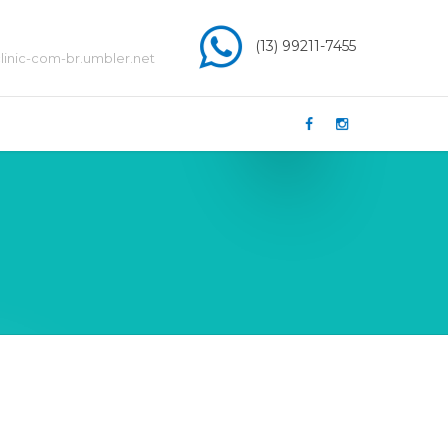
(13) 99211-7455
inic-com-br.umbler.net