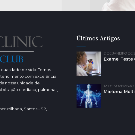
Últimos Artigos
2 DE JANEIRO DE 
Exame: Teste 
e qualidade de vida. Temos
 atendimento com excelência,
da nossa unidade de
12 DE NOVEMBRO 
bilitação cardíaca, pulmonar,
Mieloma Múlti
ncruzilhada, Santos - SP,