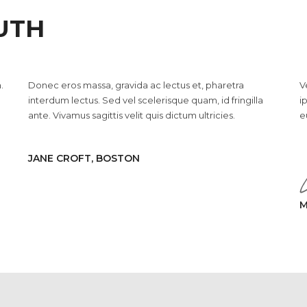
UTH
.
Donec eros massa, gravida ac lectus et, pharetra
V
interdum lectus. Sed vel scelerisque quam, id fringilla
i
ante. Vivamus sagittis velit quis dictum ultricies.
e
JANE CROFT, BOSTON
M