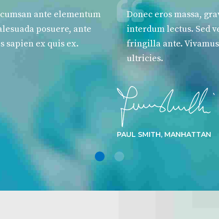
t accumsan ante elementum
Donec eros massa, grav
malesuada posuere, ante
interdum lectus. Sed v
s sapien ex quis ex.
fringilla ante. Vivamus
ultricies.
PAUL SMITH, MANHATTAN
1
2