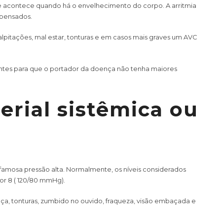
 que acontece quando há o envelhecimento do corpo. A arritmia
mpensados.
pitações, mal estar, tonturas e em casos mais graves um AVC
tes para que o portador da doença não tenha maiores
erial sistêmica ou
a famosa pressão alta. Normalmente, os níveis considerados
or 8 ( 120/80 mmHg).
eça, tonturas, zumbido no ouvido, fraqueza, visão embaçada e