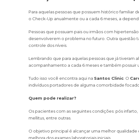
Para aquelas pessoas que possuem histórico familiar de
o Check-Up anualmente ou a cada 6 meses, a depender
Pessoas que possuam pais ou irmãos com hipertensão 
desenvolverem o problema no futuro. Outra questão ta
controle dos níveis.
Lembrando que para aquelas pessoas que já tiveram a
acompanhamento a cada 6 meses e também possuir um p
Tudo isso você encontra aqui na
Santos Clinic
. O
Car
indivíduos portadores de alguma comorbidade focado 
Quem pode realizar?
Os pacientes com as seguintes condições: pós infarto, ci
mellitus, entre outras.
O objetivo principal é alcançar uma melhor qualidade
melhora dos exames laboratoriais iniciais.