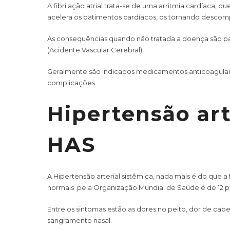
A fibrilação atrial trata-se de uma arritmia cardíaca,
acelera os batimentos cardíacos, os tornando desco
As consequências quando não tratada a doença são pal
(Acidente Vascular Cerebral).
Geralmente são indicados medicamentos anticoagulan
complicações.
Hipertensão art
HAS
A Hipertensão arterial sistêmica, nada mais é do que 
normais pela Organização Mundial de Saúde é de 12 p
Entre os sintomas estão as dores no peito, dor de cab
sangramento nasal.