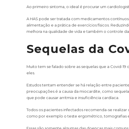
Ao primeiro sintoma, o ideal é procurar um cardiologis
A HAS pode ser tratada com medicamentos contínuos e
alimentação e a prática de exercícios físicos. Reduzin
melhora na qualidade de vida e também o controle da
Sequelas da Cov
Muito tem se falado sobre as sequelas que a Covid-19 
eles.
Estudos tentam entender se há relação entre paciente
preocupações é a causa da miocardite, como sequela
que pode causar arritmia e insuficiência cardíaca.
Todos os pacientes infectados recomenda-se realizar
como por exemplo o teste ergométrico, tomografias 
Essas são somente algumas das doenças mais comuns