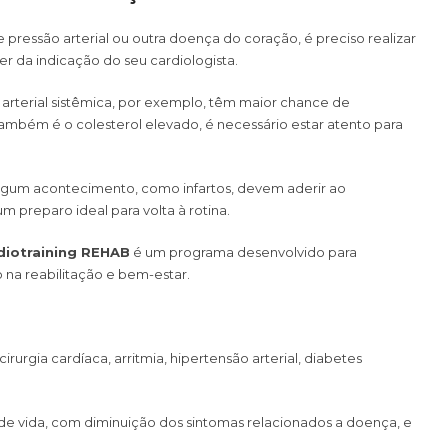
 pressão arterial ou outra doença do coração, é preciso realizar
 da indicação do seu cardiologista.
arterial sistêmica, por exemplo, têm maior chance de
mbém é o colesterol elevado, é necessário estar atento para
lgum acontecimento, como infartos, devem aderir ao
reparo ideal para volta à rotina.
diotraining REHAB
é um programa desenvolvido para
na reabilitação e bem-estar.
rurgia cardíaca, arritmia, hipertensão arterial, diabetes
 de vida, com diminuição dos sintomas relacionados a doença, e