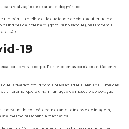
ta para realização de exames e diagnóstico.
 também na melhoria da qualidade de vida. Aqui, entram a
do os índices de colesterol (gordura no sangue), há também a
 pressão.
id-19
deixa para o nosso corpo. E os problemas cardíacos estão entre
s que já tiveram covid com a pressão arterial elevada. Uma das
 da síndrome, que é uma inflamação do músculo do coração,
 o check-up do coração, com exames clínicos e de imagem,
e até mesmo ressonância magnética.
 de vermos. Vamos entender algumas formas de prevenção.