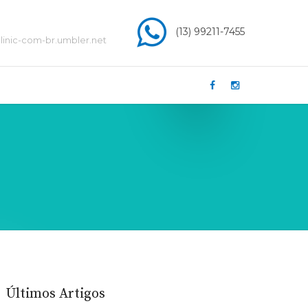
(13) 99211-7455
inic-com-br.umbler.net
Últimos Artigos